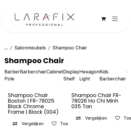
Overslaan naar inhoud
...
Salonmeubels
Shampoo Chair
Shampoo Chair
Barber
Barberchair
Cabinet
Display
Hexagon
Kids
Mi
Pole
Shelf
Light
Barberchair
St
Shampoo Chair
Shampoo Chair FR-
Uitverkocht
Boston | FR-78025
78026 Ho Chi Minh
Black Chrome
035 Tan
Frame | Black (004)
Vergelijken
Toe
Vergelijken
Toevoegen aan verlanglijst