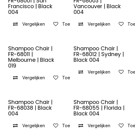
FR-68001 | San
FR-68003 |
Francisco | Black
Vancouver | Black
004
004
Vergelijken
Toevoegen aan verlanglijst
Vergelijken
Toe
Shampoo Chair |
Shampoo Chair |
FR-68011 |
FR-68012 | Sydney |
Melbourne | Black
Black 004
019
Vergelijken
Toe
Vergelijken
Toevoegen aan verlanglijst
Shampoo Chair |
Shampoo Chair |
FR-68038 | Black
FR-68055 | Florida |
004
Black 004
Vergelijken
Toevoegen aan verlanglijst
Vergelijken
Toe