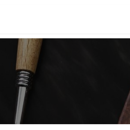
agina
Producten
Merken
Afspraak
L