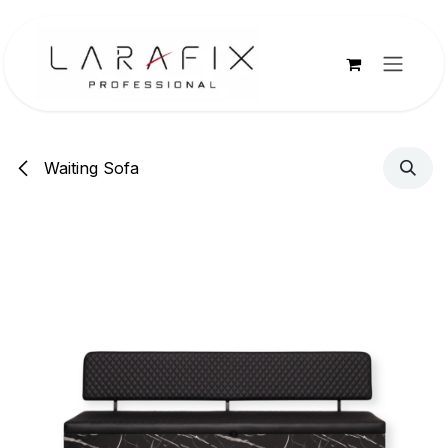
Overslaan naar inhoud
Waiting Sofa