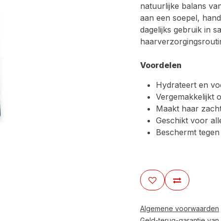
natuurlijke balans va
aan een soepel, hande
dagelijks gebruik in s
haarverzorgingsrouti
Voordelen
Hydrateert en voe
Vergemakkelijkt 
Maakt haar zach
Geschikt voor al
Beschermt tegen p
Algemene voorwaarden
Geld-terug-garantie van