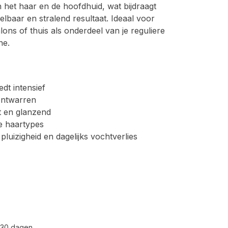
n het haar en de hoofdhuid, wat bijdraagt
lbaar en stralend resultaat. Ideaal voor
alons of thuis als onderdeel van je reguliere
ne.
dt intensief
ontwarren
t en glanzend
le haartypes
luizigheid en dagelijks vochtverlies
 30 dagen