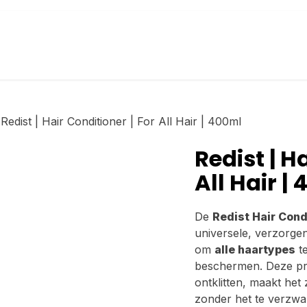
agina
Producten
Merken
Afspraak
L
Redist | Hair Conditioner | For All Hair | 400ml
Redist | H
All Hair |
De
Redist Hair Cond
universele, verzorgen
om
alle haartypes
te
beschermen. Deze pro
ontklitten, maakt het
zonder het te verzwa