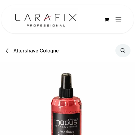
Overslaan naar inhoud
Aftershave Cologne