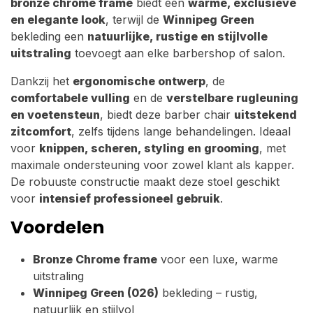
bronze chrome frame
biedt een
warme, exclusieve
en elegante look
, terwijl de
Winnipeg Green
bekleding een
natuurlijke, rustige en stijlvolle
uitstraling
toevoegt aan elke barbershop of salon.
Dankzij het
ergonomische ontwerp
, de
comfortabele vulling
en de
verstelbare rugleuning
en voetensteun
, biedt deze barber chair
uitstekend
zitcomfort
, zelfs tijdens lange behandelingen. Ideaal
voor
knippen, scheren, styling en grooming
, met
maximale ondersteuning voor zowel klant als kapper.
De robuuste constructie maakt deze stoel geschikt
voor
intensief professioneel gebruik
.
Voordelen
Bronze Chrome frame
voor een luxe, warme
uitstraling
Winnipeg Green (026)
bekleding – rustig,
natuurlijk en stijlvol