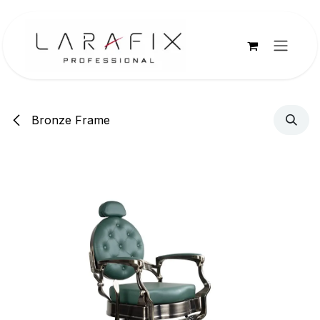
Overslaan naar inhoud
Bronze Frame